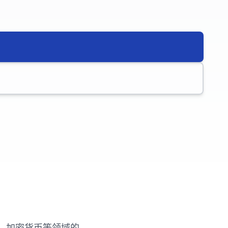
。
体育、加密货币等领域的