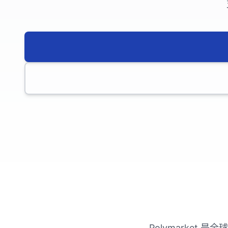
Polymarket