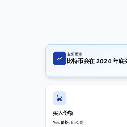
市场预测
比特币会在 2024 年底突破
买入份额
Yes 价格:
65¢/份