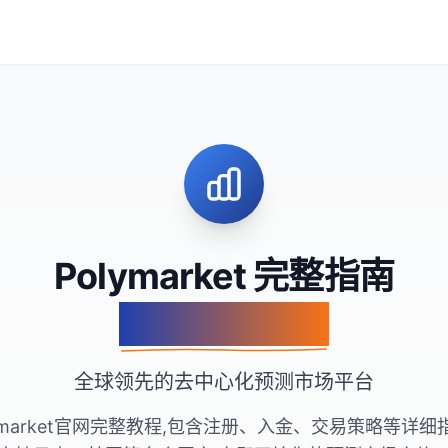
Polymarket 完整指南
中文官网教程
全球领先的去中心化预测市场平台
lymarket官网完整教程,包含注册、入金、交易策略等详细