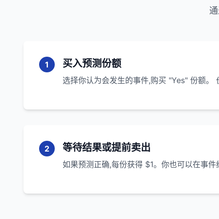
通
买入预测份额
1
选择你认为会发生的事件,购买 "Yes" 份额。
等待结果或提前卖出
2
如果预测正确,每份获得 $1。你也可以在事件