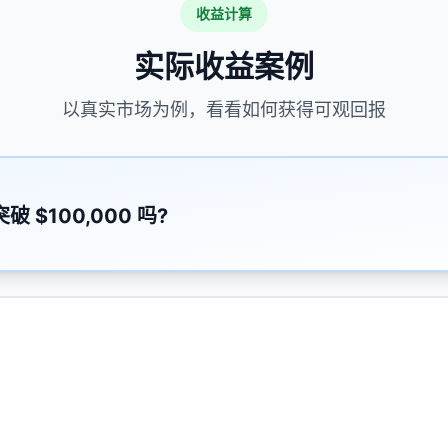
收益计算
实际收益案例
以真实市场为例，看看如何获得可观回报
 $100,000 吗?